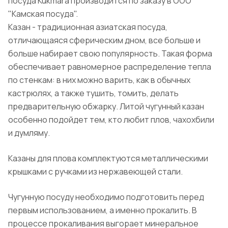
посуда Kukmara производится по заказу в ООО
"Камская посуда".
Казан - традиционная азиатская посуда,
отличающаяся сферическим дном, все больше и
больше набирает свою популярность. Такая форма
обеспечивает равномерное распределение тепла
по стенкам: в них можно варить, как в обычных
кастрюлях, а также тушить, томить, делать
предварительную обжарку. Литой чугунный казан
особенно подойдет тем, кто любит плов, чахохбили
и думляму.
Казаны для плова комплектуются металлическими
крышками с ручками из нержавеющей стали.
Чугунную посуду необходимо подготовить перед
первым использованием, а именно прокалить. В
процессе прокаливания выгорает минеральное