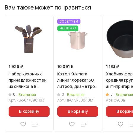
Вам также может понравиться
СОВЕТУЕМ
НОВИНКА
1 926 ₽
10 091 ₽
1 183 ₽
Набор кухонных
Котел Kukmara
Хлебная фо
принадлежностей
линии "Хорека" 50
средняя круг
из силикона 9
литров, диаметром
антипригарн
предметов
40см, с
покрытием
0
0
5
В наличии
В наличии
В наличии
Кофейный мрамор
металлической
Арт.
kuk-04/09011031
Арт.
HRC-SP50040M
Арт.
х400а
крышкой
В корзину
В корзину
В корзи