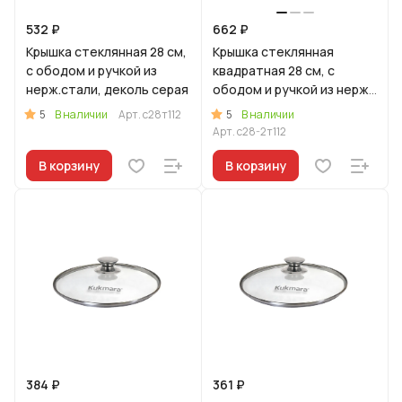
532 ₽
662 ₽
Крышка стеклянная 28 см,
Крышка стеклянная
с ободом и ручкой из
квадратная 28 см, с
нерж.стали, деколь серая
ободом и ручкой из нерж.
стали, деколь серая
5
5
В наличии
Арт.
с28т112
В наличии
Арт.
с28-2т112
В корзину
В корзину
384 ₽
361 ₽