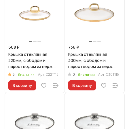
608 ₽
736 ₽
Крышка стеклянная
Крышка стеклянная
220мм, с ободом и
300мм, с ободом и
пароотводом из нерж.
пароотводом из нерж.
стали под золото
стали под золото и
5
0
В наличии
Арт.
С22Т115
В наличии
Арт.
С30Т115
ручкой-кнопкой
В корзину
В корзину