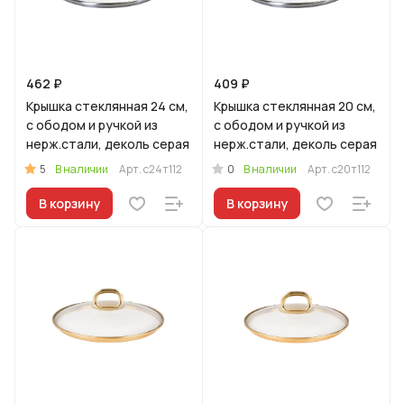
462 ₽
409 ₽
Крышка стеклянная 24 см,
Крышка стеклянная 20 см,
с ободом и ручкой из
с ободом и ручкой из
нерж.стали, деколь серая
нерж.стали, деколь серая
5
0
В наличии
Арт.
с24т112
В наличии
Арт.
с20т112
В корзину
В корзину