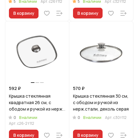
5
5
В наличии
Арт.
с26т112
В наличии
Арт.
с32т112
В корзину
В корзину
592 ₽
570 ₽
Крышка стеклянная
Крышка стеклянная 30 см,
квадратная 26 см, с
с ободом и ручкой из
ободом и ручкой из нерж.
нерж.стали, деколь серая
стали, деколь серая
0
0
В наличии
В наличии
Арт.
с30т112
Арт.
с26-2т112
В корзину
В корзину