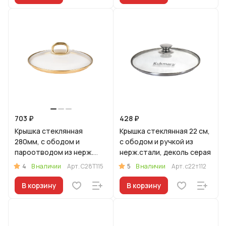
703 ₽
428 ₽
Крышка стеклянная
Крышка стеклянная 22 см,
280мм, с ободом и
с ободом и ручкой из
пароотводом из нерж.
нерж.стали, деколь серая
стали под золото
4
5
В наличии
Арт.
С28Т115
В наличии
Арт.
с22т112
В корзину
В корзину