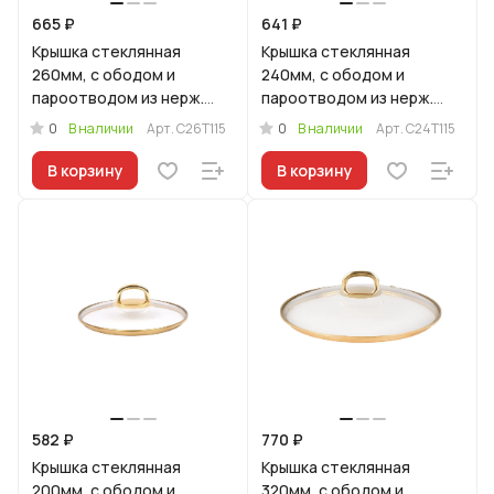
665 ₽
641 ₽
Крышка стеклянная
Крышка стеклянная
260мм, с ободом и
240мм, с ободом и
пароотводом из нерж.
пароотводом из нерж.
стали под золото
стали под золото
0
0
В наличии
Арт.
С26Т115
В наличии
Арт.
С24Т115
В корзину
В корзину
582 ₽
770 ₽
Крышка стеклянная
Крышка стеклянная
200мм, с ободом и
320мм, с ободом и