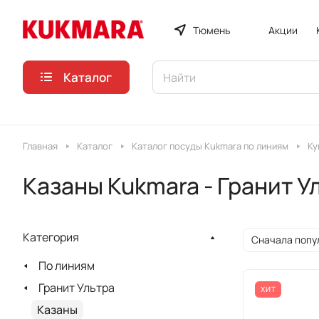
Тюмень
Акции
Каталог
Главная
Каталог
Каталог посуды Kukmara по линиям
Ку
Казаны Kukmara - Гранит У
Категория
Сначала попу
По линиям
Гранит Ультра
ХИТ
Казаны