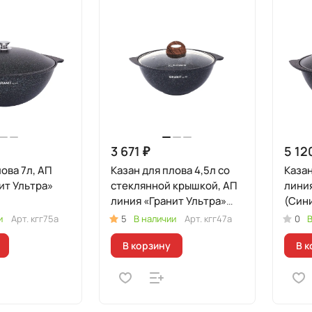
3 671 ₽
5 12
ова 7л, АП
Казан для плова 4,5л со
Казан
ит Ультра»
стеклянной крышкой, АП
линия
линия «Гранит Ультра»
(Син
(Синий)
и
Арт.
кгг75а
5
В наличии
Арт.
кгг47а
0
В
В корзину
В к