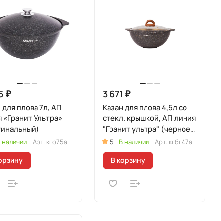
5 ₽
3 671 ₽
 для плова 7л, АП
Казан для плова 4,5л со
 «Гранит Ультра»
стекл. крышкой, АП линия
гинальный)
"Гранит ультра" (черное
золото)
 наличии
Арт.
кго75а
5
В наличии
Арт.
кгбг47а
орзину
В корзину