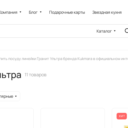
Компания
Блог
Подарочные карты
Звездная кухня
Каталог
пить посуду линейки Гранит Ультра бренда Kukmara в официальном ин
льтра
11 товаров
лярные
ХИТ