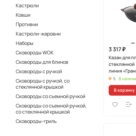
Кастрюли
Ковши
Противни
Кастрюли-жаровни
Наборы
3 317 ₽
Сковороды WOK
Казан для пл
Сковороды для блинов
стеклянной
линия «Гран
Сковороды с ручкой
(Оригиналь
5
В наличи
Сковороды с ручкой, со
стеклянной крышкой
В корзину
Сковороды со съемной ручкой
Сковороды со съемной ручкой,
со стеклянной крышкой
Сковороды-гриль