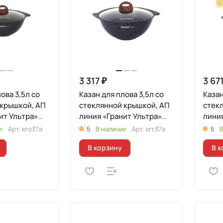
3 317 ₽
3 671
ова 3,5л со
Казан для плова 3,5л со
Казан
 крышкой, АП
стеклянной крышкой, АП
стек
ит Ультра»
линия «Гранит Ультра»
линия
ный)
(Синий)
(Ори
и
Арт.
кго37а
5
В наличии
Арт.
кгг37а
5
В
В корзину
В к