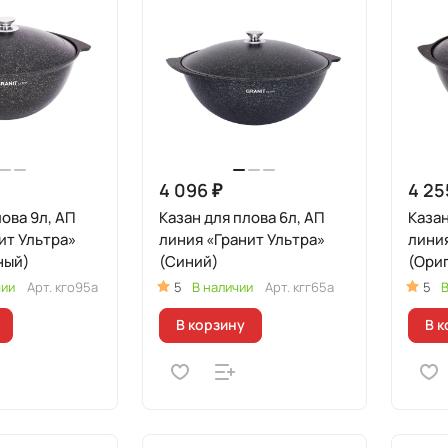
4 096 ₽
4 25
лова 9л, АП
Казан для плова 6л, АП
Казан
ит Ультра»
линия «Гранит Ультра»
линия
ный)
(Синий)
(Ори
чии
Арт.
кго95а
5
В наличии
Арт.
кгг65а
5
В
В корзину
В к