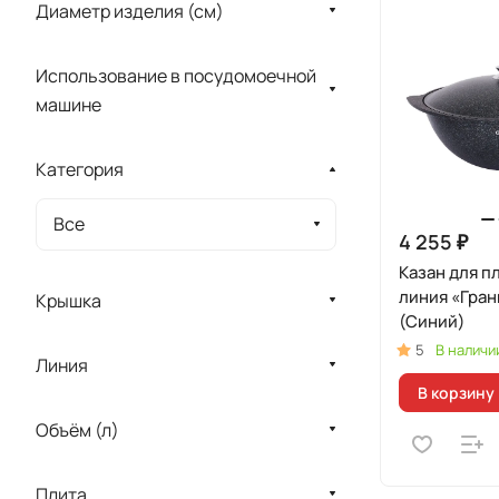
Диаметр изделия (см)
Использование в посудомоечной
машине
Категория
Все
4 255 ₽
Казан для пл
линия «Гран
Крышка
(Синий)
5
В наличи
Линия
В корзину
Объём (л)
Плита