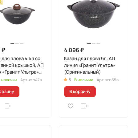
 ₽
4 096 ₽
 для плова 4,5л со
Казан для плова 6л, АП
лянной крышкой, АП
линия «Гранит Ультра»
 «Гранит Ультра»
(Оригинальный)
гинальный)
 наличии
Арт.
кго47а
5
В наличии
Арт.
кго65а
орзину
В корзину