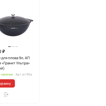
0 ₽
 для плова 9л, АП
 «Гранит Ультра»
ий)
 наличии
Арт.
кгг95а
орзину