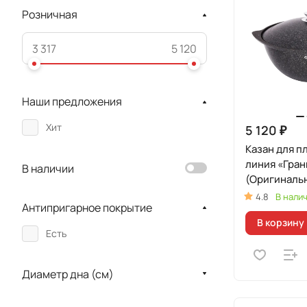
Розничная
Наши предложения
Хит
5 120 ₽
Казан для п
линия «Гран
В наличии
(Оригиналь
4.8
В нали
Антипригарное покрытие
В корзину
Есть
Диаметр дна (см)