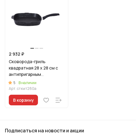
2 932 ₽
Сковорода-гриль
квадратная 28 x 28 см с
антипригарным
покрытием (темный
5
В наличии
мрамор) с ручкой
Арт.
сгкмт280а
В корзину
Подписаться
на новости и акции