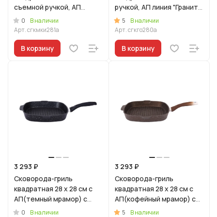
съемной ручкой, АП
ручкой, АП линия "Гранит
(кофейный мрамор),линия
ультра" (Оригинальный)
0
5
В наличии
В наличии
"Мраморная
Арт.
сгкмки281а
Арт.
сгкго280а
Индукционная"
В корзину
В корзину
3 293 ₽
3 293 ₽
Сковорода-гриль
Сковорода-гриль
квадратная 28 x 28 см с
квадратная 28 x 28 см с
АП(темный мрамор) с
АП(кофейный мрамор) с
ручкой, линия "Мраморная
ручкой, линия "Мраморная
0
5
В наличии
В наличии