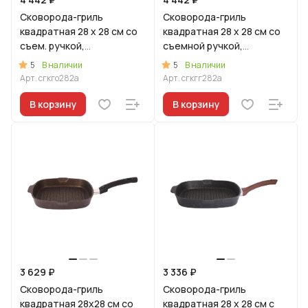
Сковорода-гриль
Сковорода-гриль
квадратная 28 x 28 см со
квадратная 28 x 28 см со
съем. ручкой,
съемной ручкой,
ст.крышкой,АП линия
ст.крышкой, АП линия
5
5
В наличии
В наличии
"Гранит ультра"
"Гранит ультра" (Синий)
Арт.
сгкго282а
Арт.
сгкгг282а
(Оригинальный)
В корзину
В корзину
3 629 ₽
3 336 ₽
Сковорода-гриль
Сковорода-гриль
квадратная 28х28 см со
квадратная 28 x 28 см с