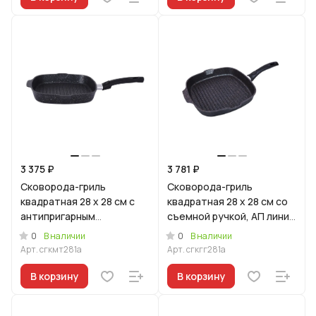
3 375 ₽
3 781 ₽
Сковорода-гриль
Сковорода-гриль
квадратная 28 x 28 см с
квадратная 28 x 28 см со
антипригарным
съемной ручкой, АП линия
покрытием (темный
"Гранит ультра" (Синий)
0
0
В наличии
В наличии
мрамор), со съемной
Арт.
сгкмт281а
Арт.
сгкгг281а
ручкой
В корзину
В корзину