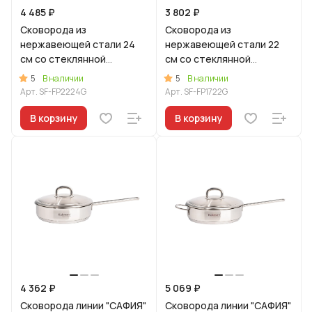
4 485 ₽
3 802 ₽
Сковорода из
Сковорода из
нержавеющей стали 24
нержавеющей стали 22
см со стеклянной
см со стеклянной
крышкой, линия "Сафия"
крышкой, линия "Сафия"
5
5
В наличии
В наличии
Арт.
SF-FP2224G
Арт.
SF-FP1722G
В корзину
В корзину
4 362 ₽
5 069 ₽
Сковорода линии "САФИЯ"
Сковорода линии "САФИЯ"