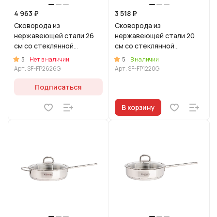
4 963 ₽
3 518 ₽
Сковорода из
Сковорода из
нержавеющей стали 26
нержавеющей стали 20
см со стеклянной
см со стеклянной
крышкой, линия "Сафия"
крышкой, линия "Сафия"
5
5
Нет в наличии
В наличии
Арт.
SF-FP2626G
Арт.
SF-FP1220G
Подписаться
В корзину