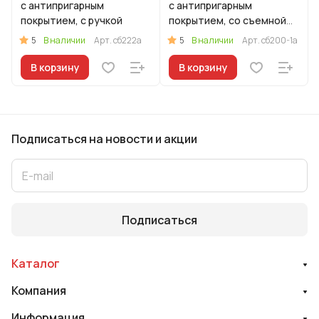
с антипригарным
с антипригарным
покрытием, с ручкой
покрытием, со съемной
ручкой
5
5
В наличии
Арт.
сб222а
В наличии
Арт.
сб200-1а
В корзину
В корзину
Подписаться
на новости и акции
Подписаться
Каталог
Компания
Информация