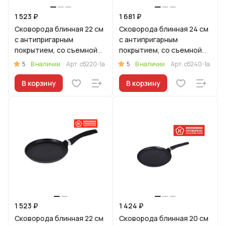
1 523 ₽
1 681 ₽
Сковорода блинная 22 см
Сковорода блинная 24 см
c антипригарным
с антипригарным
покрытием, со съемной
покрытием, со съемной
ручкой
ручкой
5
5
В наличии
Арт.
сб220-1а
В наличии
Арт.
сб240-1а
В корзину
В корзину
1 523 ₽
1 424 ₽
Сковорода блинная 22 см
Сковорода блинная 20 см