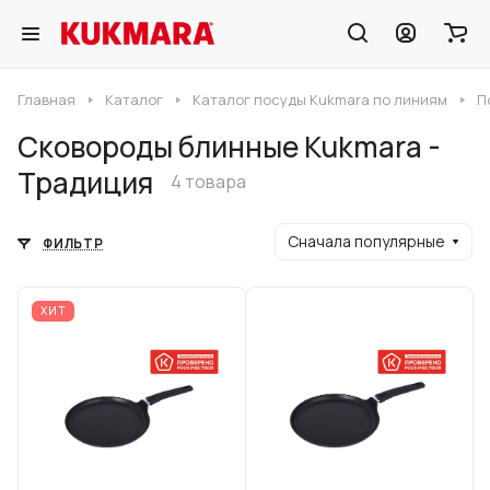
Главная
Каталог
Каталог посуды Kukmara по линиям
П
Сковороды блинные Kukmara -
Традиция
4 товара
Сначала популярные
ФИЛЬТР
ХИТ